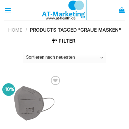
Zum
Inhalt
springen
HOME
/
PRODUCTS TAGGED "GRAUE MASKEN"
FILTER
-10%
zur
Wunschliste
hinzufügen