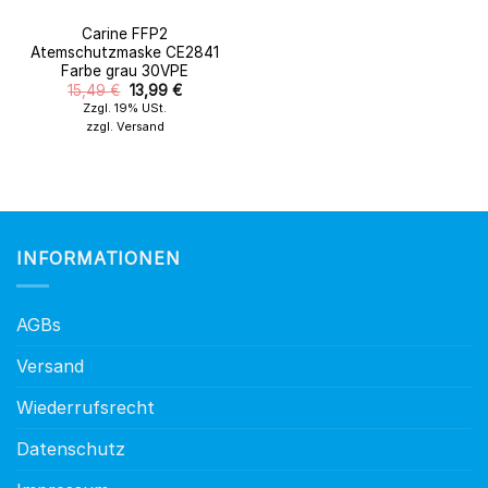
Carine FFP2
Atemschutzmaske CE2841
Farbe grau 30VPE
Original
Der
15,49
€
13,99
€
Preis
aktuelle
Zzgl. 19% USt.
wurde:
Preis
zzgl.
Versand
15,49 €.
ist:
13,99 €.
INFORMATIONEN
AGBs
Versand
Wiederrufsrecht
Datenschutz