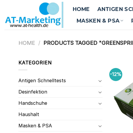
Zum
HOME
ANTIGEN S
Inhalt
springen
MASKEN & PSA
HOME
/
PRODUCTS TAGGED "GREENSPRI
KATEGORIEN
-12%
Antigen Schnelltests
Desinfektion
Handschuhe
Haushalt
Masken & PSA