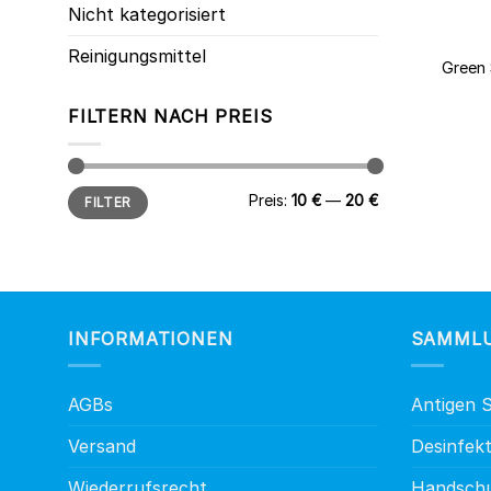
Nicht kategorisiert
+
Reinigungsmittel
Green 
FILTERN NACH PREIS
Min
Max
Preis:
10 €
—
20 €
FILTER
Preis
Preis
INFORMATIONEN
SAMML
AGBs
Antigen S
Versand
Desinfekt
Wiederrufsrecht
Handsch