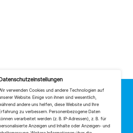
Datenschutzeinstellungen
Wir verwenden Cookies und andere Technologien auf
QUICKLINKS
unserer Website.
Einige von ihnen sind wesentlich,
während andere uns helfen, diese Website und Ihre
Home
Erfahrung zu verbessern.
Personenbezogene Daten
können verarbeitet werden (z. B. IP-Adressen), z.
B. für
Sortiment
personalisierte Anzeigen und Inhalte oder Anzeigen- und
Über uns
Inhaltsmessung.
Weitere Informationen über die