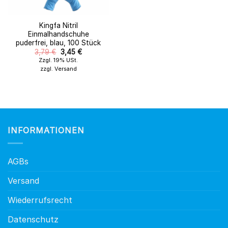
Kingfa Nitril
Einmalhandschuhe
puderfrei, blau, 100 Stück
Original
Der
3,79
€
3,45
€
Preis
aktuelle
Zzgl. 19% USt.
wurde:
Preis
zzgl.
Versand
3,79 €.
ist:
3,45 €.
INFORMATIONEN
AGBs
Versand
Wiederrufsrecht
Datenschutz