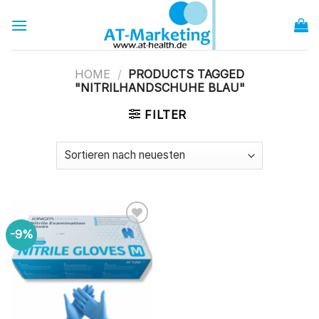
Zum
Inhalt
springen
HOME
/
PRODUCTS TAGGED
"NITRILHANDSCHUHE BLAU"
FILTER
-9%
zur
Wunschliste
hinzufügen