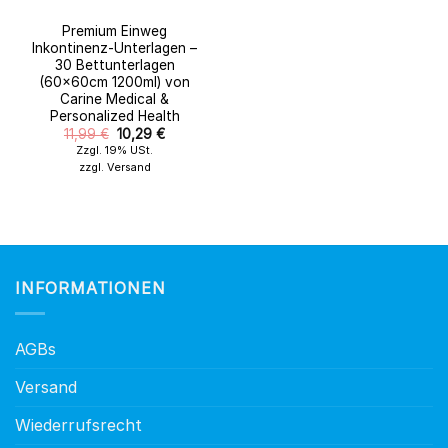
Premium Einweg
Inkontinenz-Unterlagen –
30 Bettunterlagen
(60x60cm 1200ml) von
Carine Medical &
Personalized Health
Original
Der
11,99
€
10,29
€
Preis
aktuelle
Zzgl. 19% USt.
wurde:
Preis
zzgl.
Versand
11,99 €.
ist:
10,29 €.
INFORMATIONEN
AGBs
Versand
Wiederrufsrecht