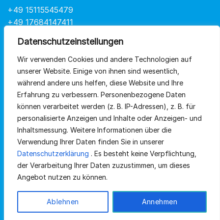
+49 15115545479
+49 17684147411
info@at-health.de
Datenschutzeinstellungen
Wir verwenden Cookies und andere Technologien auf
QUICKLINKS
unserer Website.
Einige von ihnen sind wesentlich,
während andere uns helfen, diese Website und Ihre
Erfahrung zu verbessern.
Personenbezogene Daten
Home
können verarbeitet werden (z. B. IP-Adressen), z.
B. für
Sortiment
personalisierte Anzeigen und Inhalte oder Anzeigen- und
Inhaltsmessung.
Weitere Informationen über die
Über uns
Verwendung Ihrer Daten finden Sie in unserer
Kontakt
Datenschutzerklärung
.
Es besteht keine Verpflichtung,
der Verarbeitung Ihrer Daten zuzustimmen, um dieses
Angebot nutzen zu können.
Ablehnen
Annehmen
Urheberrechte2026 ©
At-Health