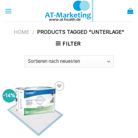
Zum
Inhalt
springen
HOME
/
PRODUCTS TAGGED "UNTERLAGE"
FILTER
-14%
zur
Wunschliste
hinzufügen