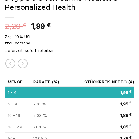
Personalized Health
2,29
1,99
€
€
Zzgl. 19% USt.
zzgl.
Versand
Lieferzeit: sofort lieferbar
MENGE
RABATT (%)
STÜCKPREIS NETTO (€)
1 - 4
—
1,99
€
5 - 9
2.01 %
1,95
€
10 - 19
5.03 %
1,89
€
20 - 49
7.04 %
1,85
€
50+
10.05 %
1,79
€