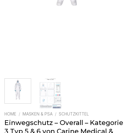
HOME
/
MASKEN & PSA
/
SCHUTZKITTEL
Einwegschutz – Overall – Kategorie
3 Typ 5 & 6 von Carine Medical &