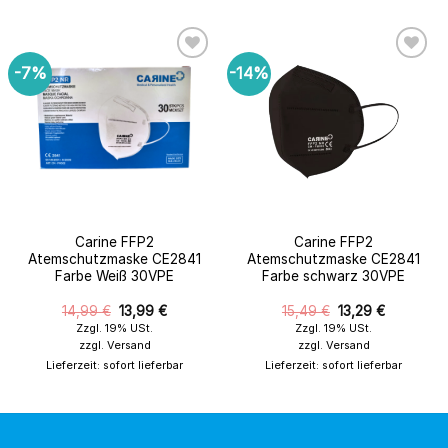
-7%
-14%
zur
zur
Wunschliste
Wunschliste
hinzufügen
hinzufügen
Carine FFP2
Carine FFP2
Atemschutzmaske CE2841
Atemschutzmaske CE2841
Farbe Weiß 30VPE
Farbe schwarz 30VPE
Original
Der
Original
Der
14,99
€
13,99
€
15,49
€
13,29
€
Preis
aktuelle
Preis
aktuelle
Zzgl. 19% USt.
Zzgl. 19% USt.
wurde:
Preis
wurde:
Preis
zzgl.
Versand
zzgl.
Versand
14,99 €.
ist:
15,49 €.
ist:
13,99 €.
13,29 €.
Lieferzeit: sofort lieferbar
Lieferzeit: sofort lieferbar