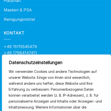
Haushalt
Masken & PSA
Reinigungsmittel
KONTAKT
+49 15115545479
+49 17684147411
info@at-health.de
Datenschutzeinstellungen
Wir verwenden Cookies und andere Technologien auf
QUICKLINKS
unserer Website.
Einige von ihnen sind wesentlich,
während andere uns helfen, diese Website und Ihre
Erfahrung zu verbessern.
Personenbezogene Daten
Home
können verarbeitet werden (z. B. IP-Adressen), z.
B. für
Sortiment
personalisierte Anzeigen und Inhalte oder Anzeigen- und
Inhaltsmessung.
Weitere Informationen über die
Über uns